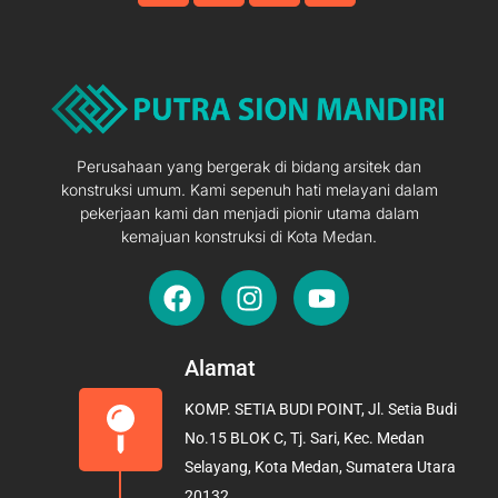
Perusahaan yang bergerak di bidang arsitek dan
konstruksi umum. Kami sepenuh hati melayani dalam
pekerjaan kami dan menjadi pionir utama dalam
kemajuan konstruksi di Kota Medan.
F
I
Y
a
n
o
c
s
u
e
t
t
Alamat
b
a
u
KOMP. SETIA BUDI POINT, Jl. Setia Budi
o
g
b
No.15 BLOK C, Tj. Sari, Kec. Medan
o
r
e
Selayang, Kota Medan, Sumatera Utara
k
a
20132