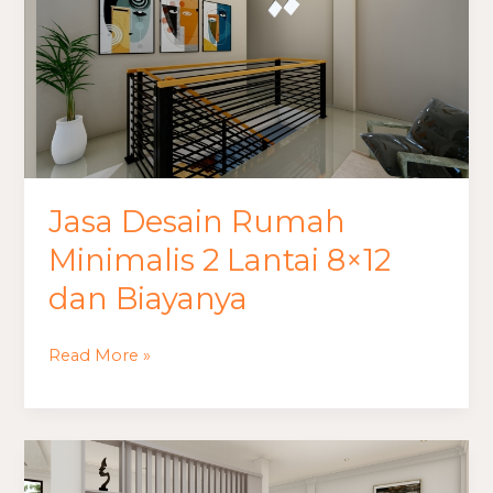
Rumah
Minimalis
2
Lantai
8×12
dan
Biayanya
Jasa Desain Rumah
Minimalis 2 Lantai 8×12
dan Biayanya
Read More »
Jasa
Desain