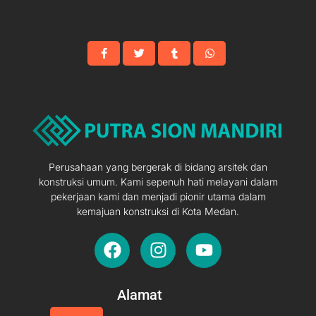
Perusahaan yang bergerak di bidang arsitek dan
konstruksi umum. Kami sepenuh hati melayani dalam
pekerjaan kami dan menjadi pionir utama dalam
kemajuan konstruksi di Kota Medan.
F
I
Y
a
n
o
c
s
u
e
t
t
Alamat
b
a
u