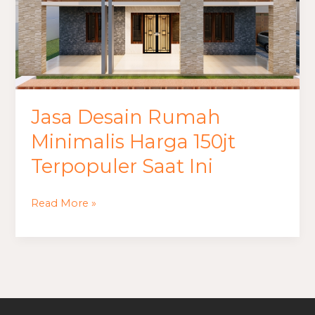
Harga
150jt
Terpopuler
Saat
Ini
Jasa Desain Rumah
Minimalis Harga 150jt
Terpopuler Saat Ini
Read More »