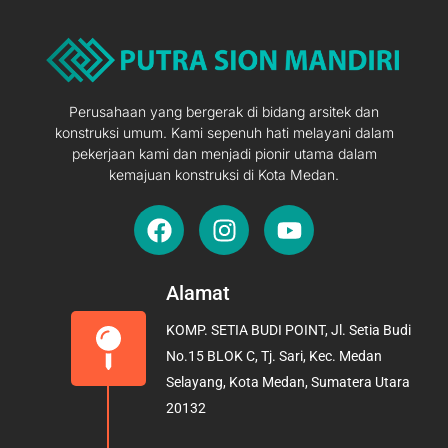
Perusahaan yang bergerak di bidang arsitek dan
konstruksi umum. Kami sepenuh hati melayani dalam
pekerjaan kami dan menjadi pionir utama dalam
kemajuan konstruksi di Kota Medan.
F
I
Y
a
n
o
c
s
u
e
t
t
Alamat
b
a
u
KOMP. SETIA BUDI POINT, Jl. Setia Budi
o
g
b
No.15 BLOK C, Tj. Sari, Kec. Medan
o
r
e
Selayang, Kota Medan, Sumatera Utara
k
a
20132
m