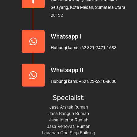
o
r
e
Selayang, Kota Medan, Sumatera Utara
k
a
20132
m
Whatsapp I
Hubungi kami: +62 821-7471-1683
Whatsapp II
Hubungi kami: +62 823-5210-8600
Specialist:
Jasa Arsitek Rumah
Jasa Bangun Rumah
Jasa Interior Rumah
Jasa Renovasi Rumah
Layanan One Stop Building