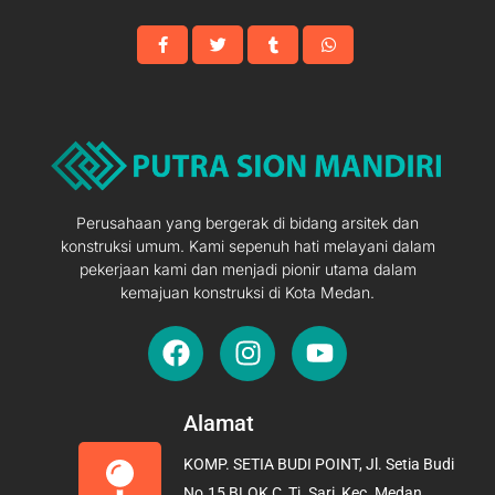
Perusahaan yang bergerak di bidang arsitek dan
konstruksi umum. Kami sepenuh hati melayani dalam
pekerjaan kami dan menjadi pionir utama dalam
kemajuan konstruksi di Kota Medan.
F
I
Y
a
n
o
c
s
u
e
t
t
Alamat
b
a
u
KOMP. SETIA BUDI POINT, Jl. Setia Budi
o
g
b
No.15 BLOK C, Tj. Sari, Kec. Medan