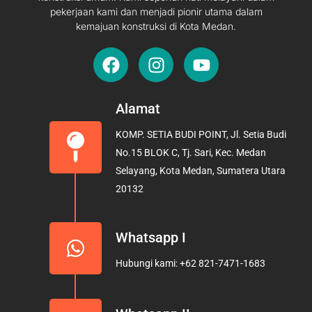
pekerjaan kami dan menjadi pionir utama dalam
kemajuan konstruksi di Kota Medan.
F
I
Y
a
n
o
c
s
u
e
t
t
Alamat
b
a
u
KOMP. SETIA BUDI POINT, Jl. Setia Budi
o
g
b
No.15 BLOK C, Tj. Sari, Kec. Medan
o
r
e
Selayang, Kota Medan, Sumatera Utara
k
a
20132
m
Whatsapp I
Hubungi kami: +62 821-7471-1683