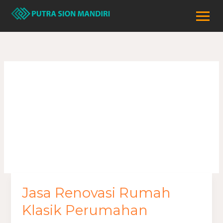
Lewati
ke
konten
renovasi rumah
klasik perumahan
Jasa Renovasi Rumah
Jasa
Renovasi
Klasik Perumahan
Rumah