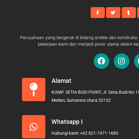
Perusahaan yang bergerak di bidang arsitek dan konstruks
pekerjaan kami dan menjadi pionir utama dalam ke
F
I
a
n
c
s
e
t
Alamat
b
a
KOMP. SETIA BUDI POINT, Jl. Setia Budi No.15
o
g
Medan, Sumatera Utara 20132
o
r
k
a
m
Whatsapp I
Hubungi kami: +62 821-7471-1683