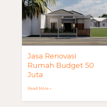
Renovasi
Rumah
Budget
50
Juta
Jasa Renovasi
Rumah Budget 50
Juta
Read More »