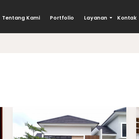
Tentang Kami
Portfolio
Layanan
Kontak
 budget 50 juta
Renovasi
Rumah
Dengan
Budget