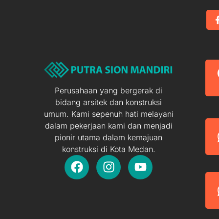
Perusahaan yang bergerak di
bidang arsitek dan konstruksi
umum. Kami sepenuh hati melayani
dalam pekerjaan kami dan menjadi
pionir utama dalam kemajuan
konstruksi di Kota Medan.
F
I
Y
a
n
o
c
s
u
e
t
t
b
a
u