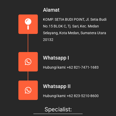
c
s
u
e
t
t
Alamat
b
a
u
KOMP. SETIA BUDI POINT, Jl. Setia Budi
o
g
b
No.15 BLOK C, Tj. Sari, Kec. Medan
o
r
e
Selayang, Kota Medan, Sumatera Utara
k
a
20132
m
Whatsapp I
Hubungi kami: +62 821-7471-1683
Whatsapp II
Hubungi kami: +62 823-5210-8600
Specialist: