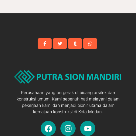
Perusahaan yang bergerak di bidang arsitek dan
konstruksi umum. Kami sepenuh hati melayani dalam
pekerjaan kami dan menjadi pionir utama dalam
kemajuan konstruksi di Kota Medan.
F
I
Y
a
n
o