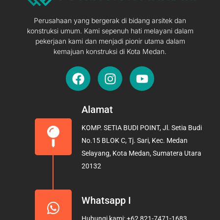
Perusahaan yang bergerak di bidang arsitek dan
konstruksi umum. Kami sepenuh hati melayani dalam
pekerjaan kami dan menjadi pionir utama dalam
kemajuan konstruksi di Kota Medan.
F
I
Y
a
n
o
c
s
u
e
t
t
Alamat
b
a
u
KOMP. SETIA BUDI POINT, Jl. Setia Budi
o
g
b
No.15 BLOK C, Tj. Sari, Kec. Medan
o
r
e
Selayang, Kota Medan, Sumatera Utara
k
a
20132
m
Whatsapp I
Hubungi kami: +62 821-7471-1683