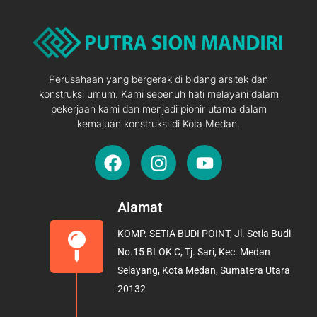
Perusahaan yang bergerak di bidang arsitek dan
konstruksi umum. Kami sepenuh hati melayani dalam
pekerjaan kami dan menjadi pionir utama dalam
kemajuan konstruksi di Kota Medan.
F
I
Y
a
n
o
c
s
u
e
t
t
Alamat
b
a
u
KOMP. SETIA BUDI POINT, Jl. Setia Budi
o
g
b
No.15 BLOK C, Tj. Sari, Kec. Medan
o
r
e
Selayang, Kota Medan, Sumatera Utara
k
a
20132
m