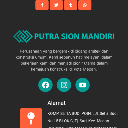
Perusahaan yang bergerak di bidang arsitek dan
konstruksi umum. Kami sepenuh hati melayani dalam
pekerjaan kami dan menjadi pionir utama dalam
kemajuan konstruksi di Kota Medan.
F
I
Y
a
n
o
c
s
u
e
t
t
Alamat
b
a
u
KOMP. SETIA BUDI POINT, Jl. Setia Budi
o
g
b
No.15 BLOK C, Tj. Sari, Kec. Medan
o
r
e