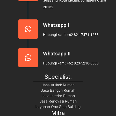
Selayang, Kota Medan, Sumatera Utara
k
a
20132
m
Whatsapp I
Hubungi kami: +62 821-7471-1683
Whatsapp II
Hubungi kami: +62 823-5210-8600
Specialist:
Jasa Arsitek Rumah
Jasa Bangun Rumah
Jasa Interior Rumah
Jasa Renovasi Rumah
Layanan One Stop Building
Mitra