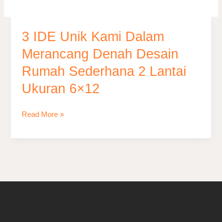
3 IDE Unik Kami Dalam
3
IDE
Merancang Denah Desain
Unik
Rumah Sederhana 2 Lantai
Kami
Ukuran 6×12
Dalam
Merancang
Denah
Read More »
Desain
Rumah
Sederhana
2
Lantai
Ukuran
6×12