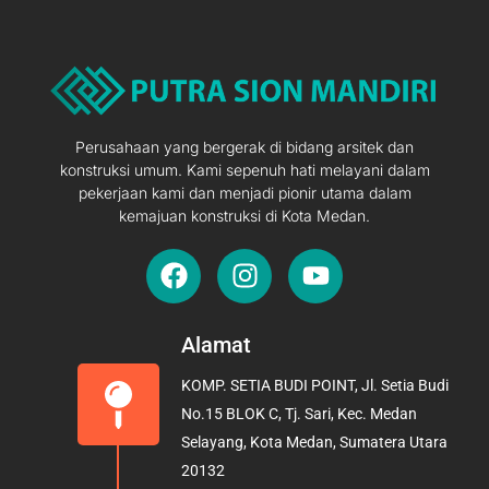
Perusahaan yang bergerak di bidang arsitek dan
konstruksi umum. Kami sepenuh hati melayani dalam
pekerjaan kami dan menjadi pionir utama dalam
kemajuan konstruksi di Kota Medan.
F
I
Y
a
n
o
c
s
u
e
t
t
Alamat
b
a
u
KOMP. SETIA BUDI POINT, Jl. Setia Budi
o
g
b
No.15 BLOK C, Tj. Sari, Kec. Medan
o
r
e
Selayang, Kota Medan, Sumatera Utara
k
a
20132
m