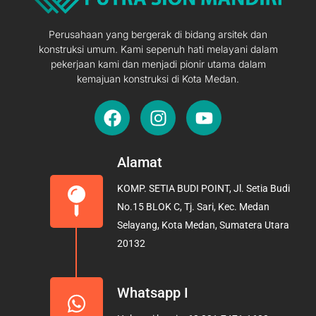
Perusahaan yang bergerak di bidang arsitek dan
konstruksi umum. Kami sepenuh hati melayani dalam
pekerjaan kami dan menjadi pionir utama dalam
kemajuan konstruksi di Kota Medan.
F
I
Y
a
n
o
c
s
u
e
t
t
Alamat
b
a
u
KOMP. SETIA BUDI POINT, Jl. Setia Budi
o
g
b
No.15 BLOK C, Tj. Sari, Kec. Medan
o
r
e
Selayang, Kota Medan, Sumatera Utara
k
a
20132
m
Whatsapp I