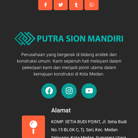
Perusahaan yang bergerak di bidang arsitek dan
konstruksi umum. Kami sepenuh hati melayani dalam
pekerjaan kami dan menjadi pionir utama dalam
kemajuan konstruksi di Kota Medan.
F
I
Y
a
n
o
c
s
u
e
t
t
Alamat
b
a
u
KOMP. SETIA BUDI POINT, Jl. Setia Budi
o
g
b
No.15 BLOK C, Tj. Sari, Kec. Medan
o
r
e
Selayang, Kota Medan, Sumatera Utara