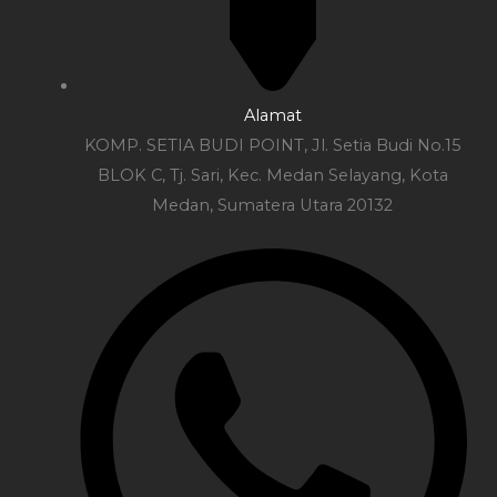
Alamat
KOMP. SETIA BUDI POINT, Jl. Setia Budi No.15
BLOK C, Tj. Sari, Kec. Medan Selayang, Kota
Medan, Sumatera Utara 20132