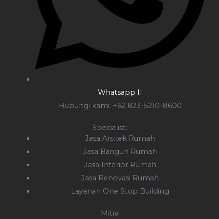
Whatsapp II
Hubungi kami: +62 823-5210-8600
Specialist:
Jasa Arsitek Rumah
Jasa Bangun Rumah
Jasa Interior Rumah
Jasa Renovasi Rumah
Layanan One Stop Building
Mitra