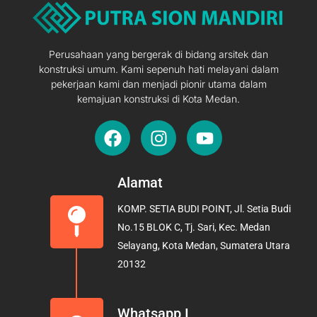
Perusahaan yang bergerak di bidang arsitek dan
konstruksi umum. Kami sepenuh hati melayani dalam
pekerjaan kami dan menjadi pionir utama dalam
kemajuan konstruksi di Kota Medan.
F
I
Y
a
n
o
c
s
u
e
t
t
Alamat
b
a
u
KOMP. SETIA BUDI POINT, Jl. Setia Budi
o
g
b
No.15 BLOK C, Tj. Sari, Kec. Medan
o
r
e
Selayang, Kota Medan, Sumatera Utara
k
a
20132
m
Whatsapp I