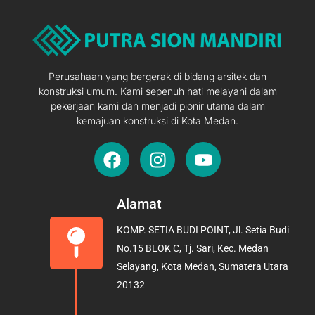
Perusahaan yang bergerak di bidang arsitek dan
konstruksi umum. Kami sepenuh hati melayani dalam
pekerjaan kami dan menjadi pionir utama dalam
kemajuan konstruksi di Kota Medan.
F
I
Y
a
n
o
c
s
u
e
t
t
Alamat
b
a
u
KOMP. SETIA BUDI POINT, Jl. Setia Budi
o
g
b
No.15 BLOK C, Tj. Sari, Kec. Medan
o
r
e
Selayang, Kota Medan, Sumatera Utara
k
a
20132
m