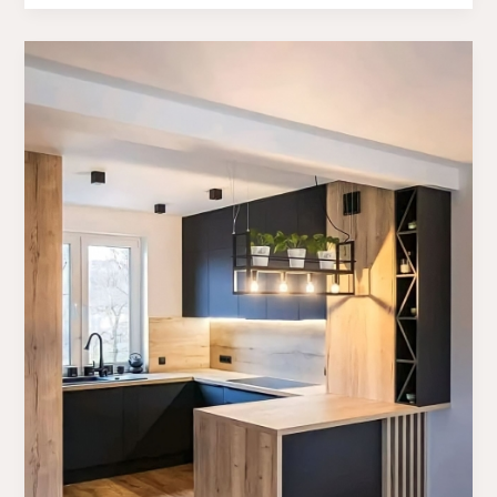
Jasa
Pembuatan
Lemari
Buku
Di
Medan