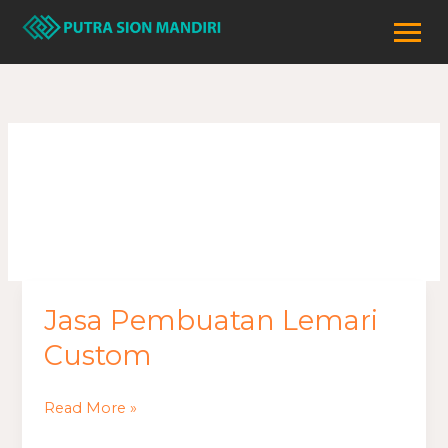
Lewati
ke
konten
lemari custom
Jasa Pembuatan Lemari
Jasa
Pembuatan
Custom
Lemari
Custom
Read More »