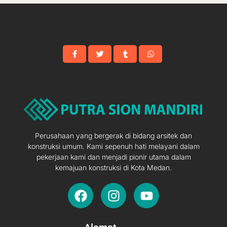
Perusahaan yang bergerak di bidang arsitek dan
konstruksi umum. Kami sepenuh hati melayani dalam
pekerjaan kami dan menjadi pionir utama dalam
kemajuan konstruksi di Kota Medan.
F
I
Y
a
n
o
c
s
u
e
t
t