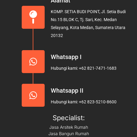
Alamat
b
a
u
KOMP. SETIA BUDI POINT, Jl. Setia Budi
o
g
b
No.15 BLOK C, Tj. Sari, Kec. Medan
o
r
e
Selayang, Kota Medan, Sumatera Utara
k
a
20132
m
Whatsapp I
Hubungi kami: +62 821-7471-1683
Whatsapp II
Hubungi kami: +62 823-5210-8600
Specialist:
Jasa Arsitek Rumah
Jasa Bangun Rumah