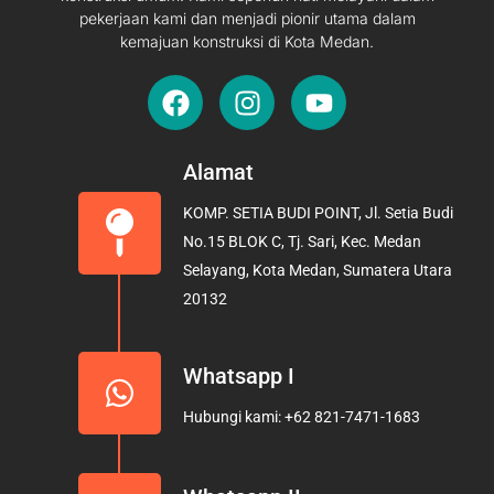
pekerjaan kami dan menjadi pionir utama dalam
kemajuan konstruksi di Kota Medan.
F
I
Y
a
n
o
c
s
u
e
t
t
Alamat
b
a
u
KOMP. SETIA BUDI POINT, Jl. Setia Budi
o
g
b
No.15 BLOK C, Tj. Sari, Kec. Medan
o
r
e
Selayang, Kota Medan, Sumatera Utara
k
a
20132
m
Whatsapp I
Hubungi kami: +62 821-7471-1683