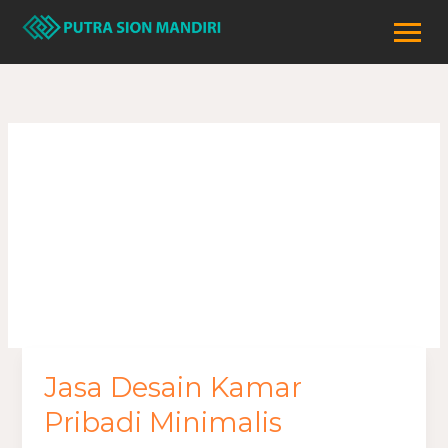
Lewati
ke
konten
Kamar Pribadi
Minimalis
Jasa Desain Kamar
Jasa
Desain
Pribadi Minimalis
Kamar