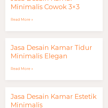
Minimalis Cowok 3×3
Read More »
Jasa Desain Kamar Tidur
Jasa
Desain
Minimalis Elegan
Kamar
Tidur
Read More »
Minimalis
Elegan
Jasa Desain Kamar Estetik
Jasa
Desain
Minimalis