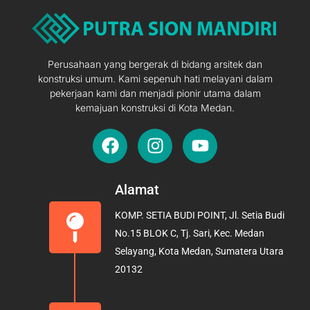
Perusahaan yang bergerak di bidang arsitek dan
konstruksi umum. Kami sepenuh hati melayani dalam
pekerjaan kami dan menjadi pionir utama dalam
kemajuan konstruksi di Kota Medan.
F
I
Y
a
n
o
c
s
u
e
t
t
Alamat
b
a
u
KOMP. SETIA BUDI POINT, Jl. Setia Budi
o
g
b
No.15 BLOK C, Tj. Sari, Kec. Medan
o
r
e
Selayang, Kota Medan, Sumatera Utara
k
a
20132
m