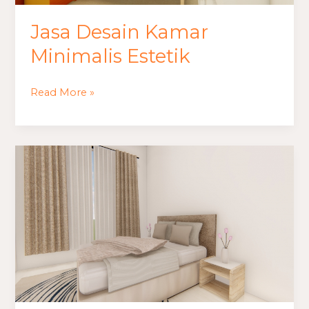
Jasa Desain Kamar
Minimalis Estetik
Read More »
Jasa
Desain
Kamar
Minimalis
Cowok
Keren