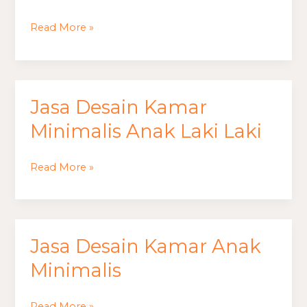
Kamar
Estetik
Read More »
Minimalis
Jasa Desain Kamar
Jasa
Desain
Minimalis Anak Laki Laki
Kamar
Minimalis
Read More »
Anak
Laki
Laki
Jasa Desain Kamar Anak
Jasa
Desain
Minimalis
Kamar
Anak
Read More »