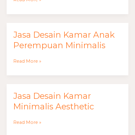
Minimalis
Jasa Desain Kamar Anak
Jasa
Desain
Perempuan Minimalis
Kamar
Anak
Read More »
Perempuan
Minimalis
Jasa Desain Kamar
Jasa
Desain
Minimalis Aesthetic
Kamar
Minimalis
Read More »
Aesthetic