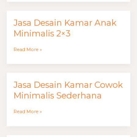
Jasa Desain Kamar Anak
Jasa
Desain
Minimalis 2×3
Kamar
Anak
Read More »
Minimalis
2×3
Jasa Desain Kamar Cowok
Jasa
Desain
Minimalis Sederhana
Kamar
Cowok
Read More »
Minimalis
Sederhana