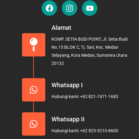
F
I
Y
a
n
o
c
s
u
e
t
t
Alamat
b
a
u
KOMP. SETIA BUDI POINT, Jl. Setia Budi
o
g
b
No.15 BLOK C, Tj. Sari, Kec. Medan
o
r
e
Selayang, Kota Medan, Sumatera Utara
k
a
20132
m
Whatsapp I
Hubungi kami: +62 821-7471-1683
Whatsapp II
Hubungi kami: +62 823-5210-8600