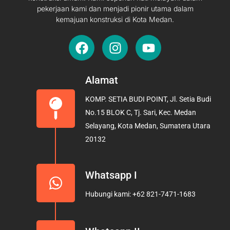
pekerjaan kami dan menjadi pionir utama dalam
kemajuan konstruksi di Kota Medan.
F
I
Y
a
n
o
c
s
u
e
t
t
Alamat
b
a
u
KOMP. SETIA BUDI POINT, Jl. Setia Budi
o
g
b
No.15 BLOK C, Tj. Sari, Kec. Medan
o
r
e
Selayang, Kota Medan, Sumatera Utara
k
a
20132
m
Whatsapp I
Hubungi kami: +62 821-7471-1683