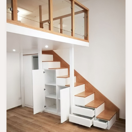
Pembuatan
Lemari
Bawah
Tangga
Di
Medan