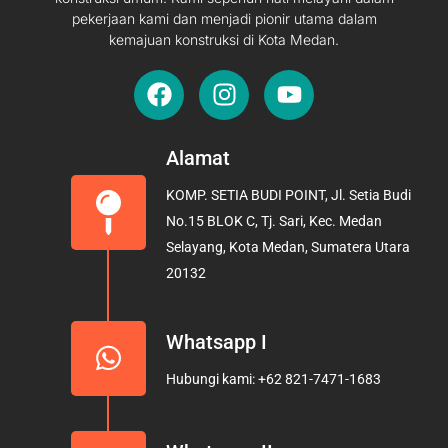
pekerjaan kami dan menjadi pionir utama dalam
kemajuan konstruksi di Kota Medan.
F
I
Y
a
n
o
c
s
u
e
t
t
Alamat
b
a
u
KOMP. SETIA BUDI POINT, Jl. Setia Budi
o
g
b
No.15 BLOK C, Tj. Sari, Kec. Medan
o
r
e
Selayang, Kota Medan, Sumatera Utara
k
a
20132
m
Whatsapp I
Hubungi kami: +62 821-7471-1683