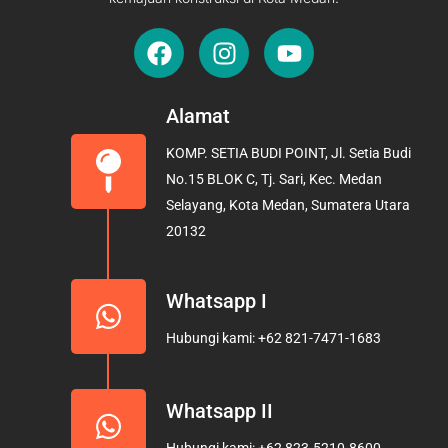
F
I
Y
a
n
o
c
s
u
e
t
t
Alamat
b
a
u
KOMP. SETIA BUDI POINT, Jl. Setia Budi
o
g
b
No.15 BLOK C, Tj. Sari, Kec. Medan
o
r
e
Selayang, Kota Medan, Sumatera Utara
k
a
20132
m
Whatsapp I
Hubungi kami: +62 821-7471-1683
Whatsapp II
Hubungi kami: +62 823-5210-8600