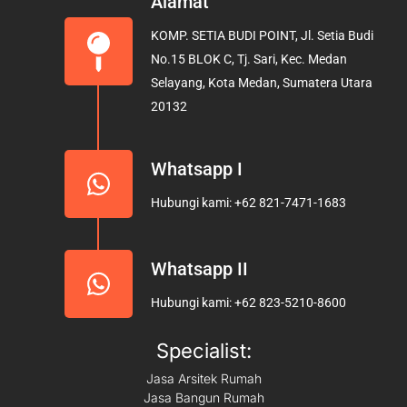
Alamat
b
a
u
KOMP. SETIA BUDI POINT, Jl. Setia Budi
o
g
b
No.15 BLOK C, Tj. Sari, Kec. Medan
o
r
e
Selayang, Kota Medan, Sumatera Utara
k
a
20132
m
Whatsapp I
Hubungi kami: +62 821-7471-1683
Whatsapp II
Hubungi kami: +62 823-5210-8600
Specialist:
Jasa Arsitek Rumah
Jasa Bangun Rumah