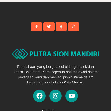
Perusahaan yang bergerak di bidang arsitek dan
konstruksi umum. Kami sepenuh hati melayani dalam
pekerjaan kami dan menjadi pionir utama dalam
kemajuan konstruksi di Kota Medan.
F
I
Y
a
n
o
c
s
u
e
t
t