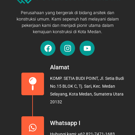
Perusahaan yang bergerak di bidang arsitek dan
konstruksi umum. Kami sepenuh hati melayani dalam
pekerjaan kami dan menjadi pionir utama dalam
kemajuan konstruksi di Kota Medan.
F
I
Y
a
n
o
c
s
u
e
t
t
Alamat
b
a
u
KOMP. SETIA BUDI POINT, Jl. Setia Budi
o
g
b
No.15 BLOK C, Tj. Sari, Kec. Medan
o
r
e
Selayang, Kota Medan, Sumatera Utara
k
a
20132
m
Whatsapp I
Hubungi kami: +62 821-7471-1683