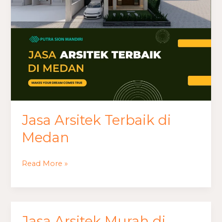
Jasa Arsitek Terbaik di
Medan
Read More »
Jasa Arsitek Murah di
Jasa