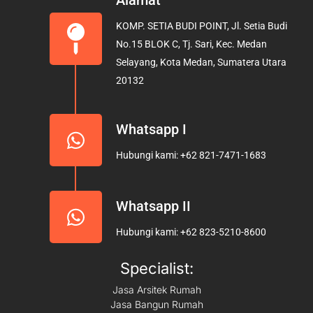
Alamat
b
a
u
KOMP. SETIA BUDI POINT, Jl. Setia Budi
o
g
b
No.15 BLOK C, Tj. Sari, Kec. Medan
o
r
e
Selayang, Kota Medan, Sumatera Utara
k
a
20132
m
Whatsapp I
Hubungi kami: +62 821-7471-1683
Whatsapp II
Hubungi kami: +62 823-5210-8600
Specialist:
Jasa Arsitek Rumah
Jasa Bangun Rumah