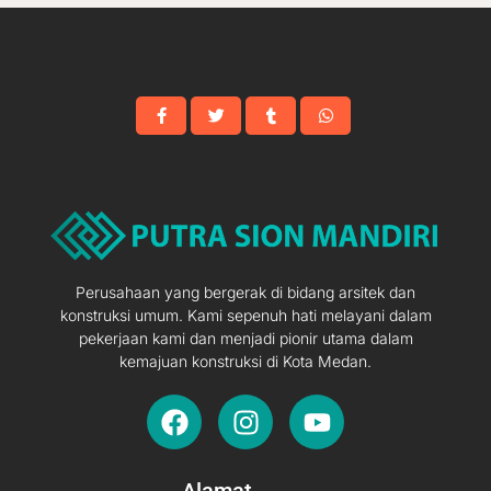
Perusahaan yang bergerak di bidang arsitek dan
konstruksi umum. Kami sepenuh hati melayani dalam
pekerjaan kami dan menjadi pionir utama dalam
kemajuan konstruksi di Kota Medan.
F
I
Y
a
n
o
c
s
u
e
t
t