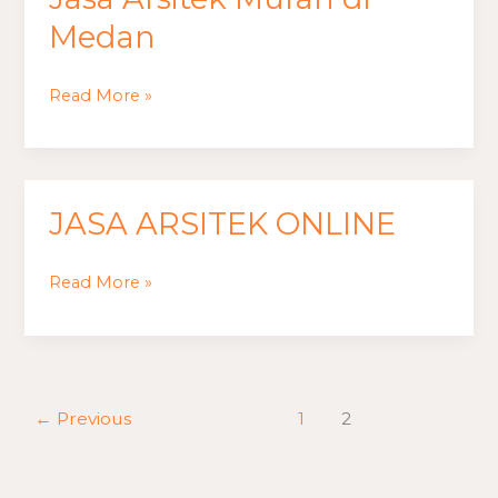
Arsitek
Medan
Murah
di
Read More »
Medan
JASA ARSITEK ONLINE
JASA
ARSITEK
ONLINE
Read More »
←
Previous
1
2