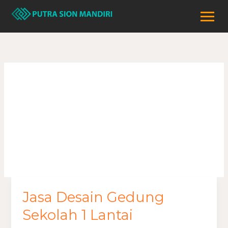
Lewati
ke
konten
gedung sekolah 1
lantai
Jasa Desain Gedung
Jasa
Desain
Sekolah 1 Lantai
Gedung