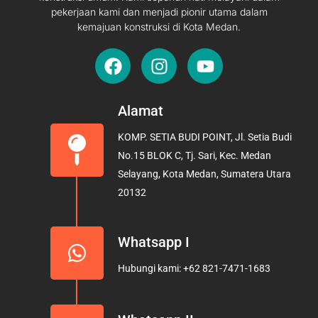
pekerjaan kami dan menjadi pionir utama dalam
kemajuan konstruksi di Kota Medan.
F
I
Y
a
n
o
c
s
u
e
t
t
Alamat
b
a
u
KOMP. SETIA BUDI POINT, Jl. Setia Budi
o
g
b
No.15 BLOK C, Tj. Sari, Kec. Medan
o
r
e
Selayang, Kota Medan, Sumatera Utara
k
a
20132
m
Whatsapp I
Hubungi kami: +62 821-7471-1683