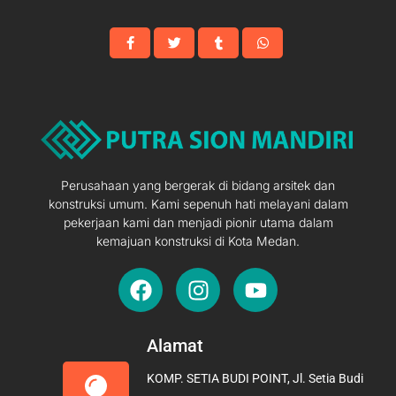
Meter
Perusahaan yang bergerak di bidang arsitek dan
konstruksi umum. Kami sepenuh hati melayani dalam
pekerjaan kami dan menjadi pionir utama dalam
kemajuan konstruksi di Kota Medan.
F
I
Y
a
n
o
c
s
u
e
t
t
Alamat
b
a
u
KOMP. SETIA BUDI POINT, Jl. Setia Budi
o
g
b