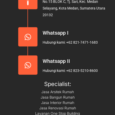
No.15 BLOK C, Tj. Sari, Kec. Medan
o
r
e
Selayang, Kota Medan, Sumatera Utara
k
a
20132
m
Whatsapp I
Hubungi kami: +62 821-7471-1683
Whatsapp II
Hubungi kami: +62 823-5210-8600
Specialist:
Jasa Arsitek Rumah
Jasa Bangun Rumah
Jasa Interior Rumah
Jasa Renovasi Rumah
Layanan One Stop Building