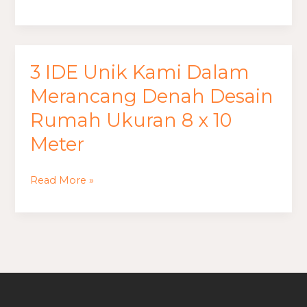
Desain
Rumah
Ukuran
7
3 IDE Unik Kami Dalam
3
x
IDE
Merancang Denah Desain
12
Unik
Rumah Ukuran 8 x 10
Meter
Kami
Meter
Dalam
Merancang
Denah
Read More »
Desain
Rumah
Ukuran
8
x
10