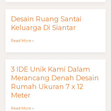
Siantar
Desain Ruang Santai
Desain
Ruang
Keluarga Di Siantar
Santai
Keluarga
Read More »
Di
Siantar
3 IDE Unik Kami Dalam
3
IDE
Merancang Denah Desain
Unik
Rumah Ukuran 7 x 12
Kami
Meter
Dalam
Merancang
Denah
Read More »