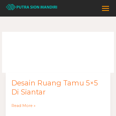
Lewati
ke
konten
fungsional
Desain Ruang Tamu 5×5
Desain
Ruang
Di Siantar
Tamu
5×5
Read More »
Di