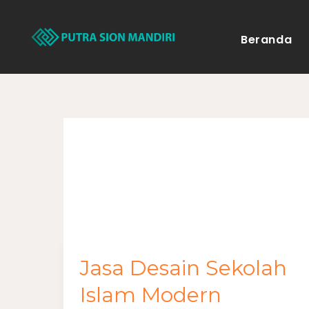
Lewati
ke
Beranda
konten
desain sekolah
Jasa Desain Sekolah
Jasa
Desain
Islam Modern
Sekolah