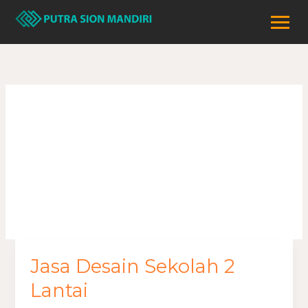
Lewati
ke
konten
desain sekolah 2
lantai
Jasa Desain Sekolah 2
Jasa
Desain
Lantai
Sekolah