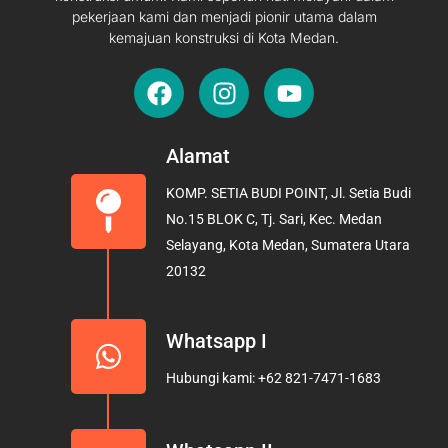
pekerjaan kami dan menjadi pionir utama dalam
kemajuan konstruksi di Kota Medan.
F
I
Y
a
n
o
c
s
u
e
t
t
Alamat
b
a
u
KOMP. SETIA BUDI POINT, Jl. Setia Budi
o
g
b
No.15 BLOK C, Tj. Sari, Kec. Medan
o
r
e
Selayang, Kota Medan, Sumatera Utara
k
a
20132
m
Whatsapp I
Hubungi kami: +62 821-7471-1683