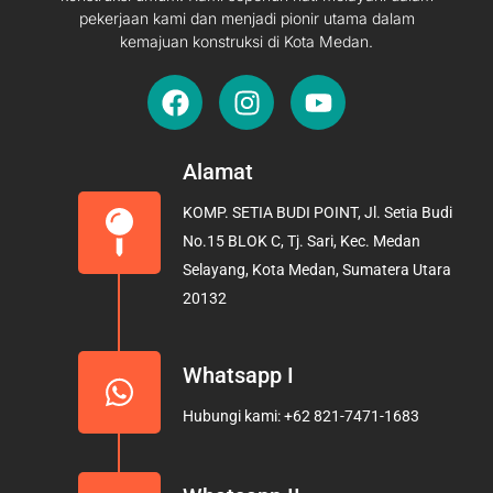
pekerjaan kami dan menjadi pionir utama dalam
kemajuan konstruksi di Kota Medan.
F
I
Y
a
n
o
c
s
u
e
t
t
Alamat
b
a
u
KOMP. SETIA BUDI POINT, Jl. Setia Budi
o
g
b
No.15 BLOK C, Tj. Sari, Kec. Medan
o
r
e
Selayang, Kota Medan, Sumatera Utara
k
a
20132
m
Whatsapp I
Hubungi kami: +62 821-7471-1683