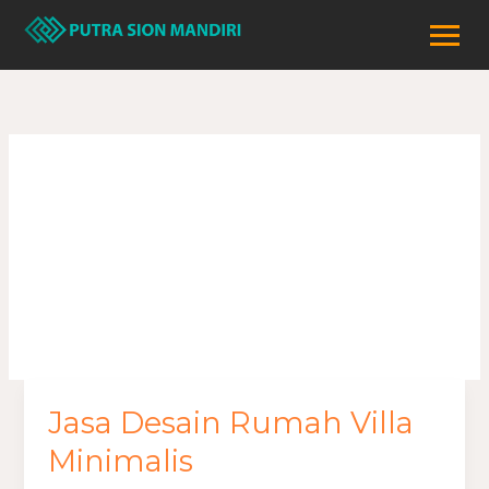
Lewati
ke
konten
Desain Rumah
Villa Minimalis
Jasa Desain Rumah Villa
Jasa
Desain
Minimalis
Rumah