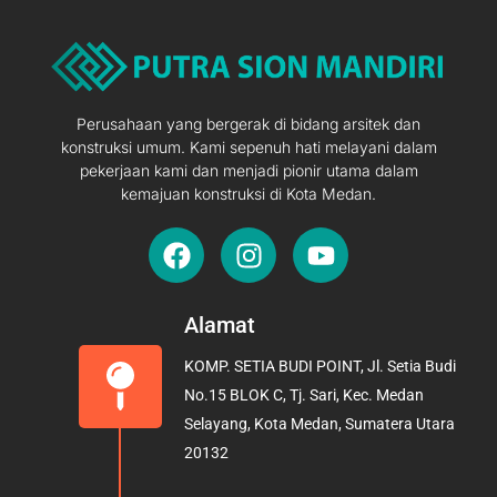
Perusahaan yang bergerak di bidang arsitek dan
konstruksi umum. Kami sepenuh hati melayani dalam
pekerjaan kami dan menjadi pionir utama dalam
kemajuan konstruksi di Kota Medan.
F
I
Y
a
n
o
c
s
u
e
t
t
Alamat
b
a
u
KOMP. SETIA BUDI POINT, Jl. Setia Budi
o
g
b
No.15 BLOK C, Tj. Sari, Kec. Medan
o
r
e
Selayang, Kota Medan, Sumatera Utara
k
a
20132
m