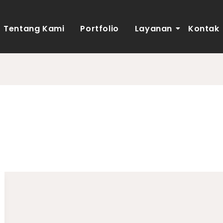
Tentang Kami
Portfolio
Layanan
Kontak
Minimalis Ukuran 5×12