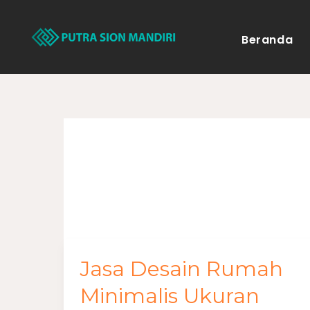
Lewati
ke
Beranda
konten
Desain Rumah 
Jasa Desain Rumah
Jasa
Desain
Minimalis Ukuran
Rumah