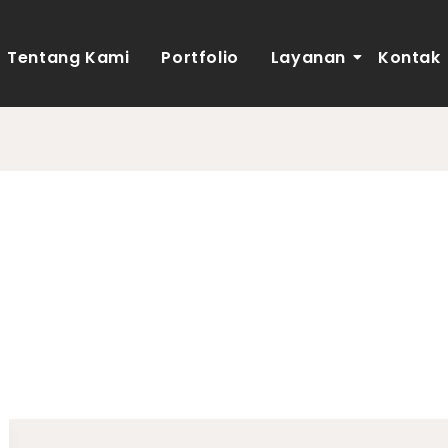
Tentang Kami
Portfolio
Layanan
Kontak
Minimalis 8 5×7 Deng