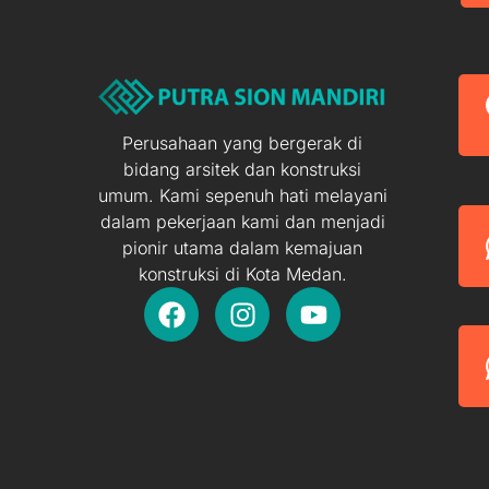
Perusahaan yang bergerak di
bidang arsitek dan konstruksi
umum. Kami sepenuh hati melayani
dalam pekerjaan kami dan menjadi
pionir utama dalam kemajuan
konstruksi di Kota Medan.
F
I
Y
a
n
o
c
s
u
e
t
t
b
a
u
o
g
b
o
r
e