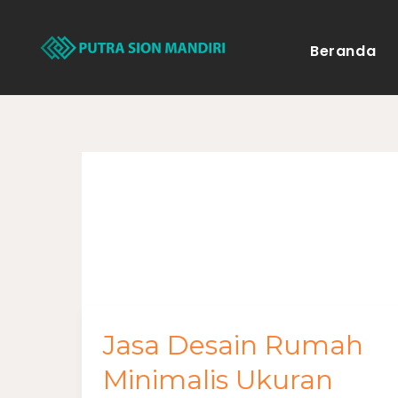
Lewati
ke
Beranda
konten
Desain Rumah 
Jasa Desain Rumah
Jasa
Desain
Minimalis Ukuran
Rumah