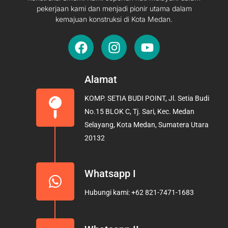
pekerjaan kami dan menjadi pionir utama dalam
kemajuan konstruksi di Kota Medan.
F
I
Y
a
n
o
c
s
u
e
t
t
Alamat
b
a
u
KOMP. SETIA BUDI POINT, Jl. Setia Budi
o
g
b
No.15 BLOK C, Tj. Sari, Kec. Medan
o
r
e
Selayang, Kota Medan, Sumatera Utara
k
a
20132
m
Whatsapp I
Hubungi kami: +62 821-7471-1683