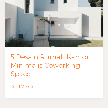
Minimalis
Coworking
Space
5 Desain Rumah Kantor
Minimalis Coworking
Space
Read More »