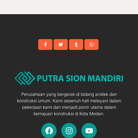
Perusahaan yang bergerak di bidang arsitek dan
konstruksi umum. Kami sepenuh hati melayani dalam
pekerjaan kami dan menjadi pionir utama dalam
kemajuan konstruksi di Kota Medan.
F
I
Y
a
n
o