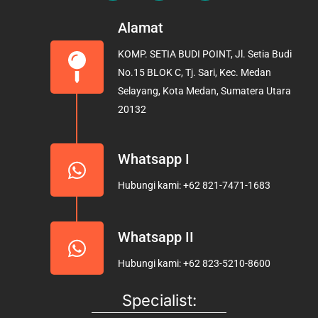
c
s
u
e
t
t
Alamat
b
a
u
KOMP. SETIA BUDI POINT, Jl. Setia Budi
o
g
b
No.15 BLOK C, Tj. Sari, Kec. Medan
o
r
e
Selayang, Kota Medan, Sumatera Utara
k
a
20132
m
Whatsapp I
Hubungi kami: +62 821-7471-1683
Whatsapp II
Hubungi kami: +62 823-5210-8600
Specialist: