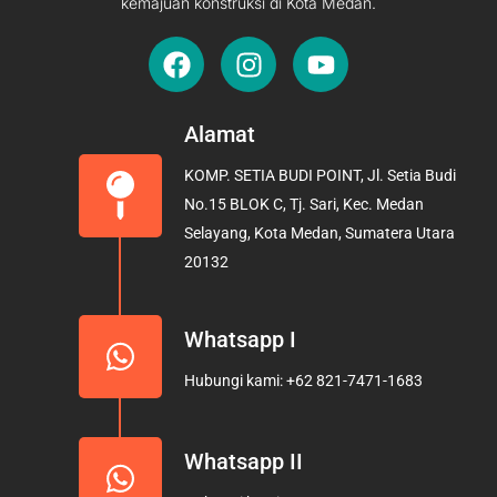
kemajuan konstruksi di Kota Medan.
F
I
Y
a
n
o
c
s
u
e
t
t
Alamat
b
a
u
KOMP. SETIA BUDI POINT, Jl. Setia Budi
o
g
b
No.15 BLOK C, Tj. Sari, Kec. Medan
o
r
e
Selayang, Kota Medan, Sumatera Utara
k
a
20132
m
Whatsapp I
Hubungi kami: +62 821-7471-1683
Whatsapp II