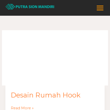
Lewati
ke
konten
desain rumah
hook
Desain Rumah Hook
Desain
Rumah
Hook
Read More »