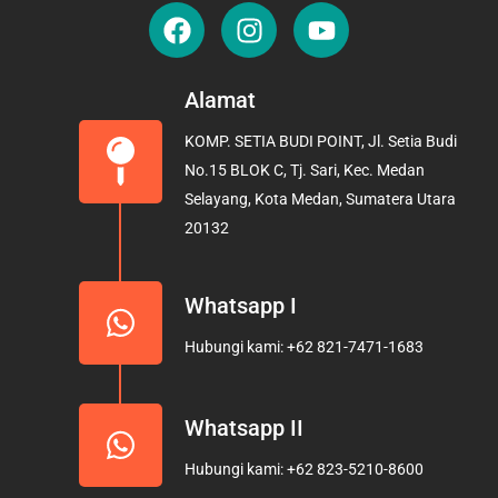
F
I
Y
a
n
o
c
s
u
e
t
t
Alamat
b
a
u
KOMP. SETIA BUDI POINT, Jl. Setia Budi
o
g
b
No.15 BLOK C, Tj. Sari, Kec. Medan
o
r
e
Selayang, Kota Medan, Sumatera Utara
k
a
20132
m
Whatsapp I
Hubungi kami: +62 821-7471-1683
Whatsapp II
Hubungi kami: +62 823-5210-8600