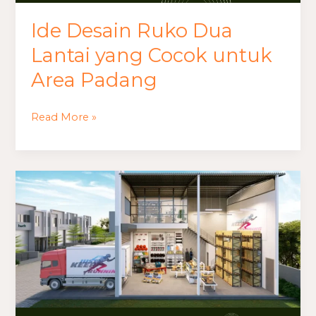
Ide Desain Ruko Dua
Lantai yang Cocok untuk
Area Padang
Read More »
Gambar
Desain
Ruko
dengan
Area
Gudang
Belakang