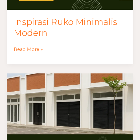
Inspirasi Ruko Minimalis
Modern
Read More »
Denah
Ruko
dengan
Area
Gudang
Belakang