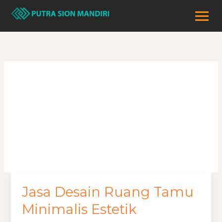
Lewati
ke
konten
Desain Ruang
Tamu Minimalis
Jasa Desain Ruang Tamu
Jasa
Desain
Minimalis Estetik
Ruang