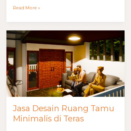
Tamu
Read More »
Minimalis
Estetik
Jasa
Desain
Ruang
Tamu
Minimalis
di
Teras
Jasa Desain Ruang Tamu
Minimalis di Teras