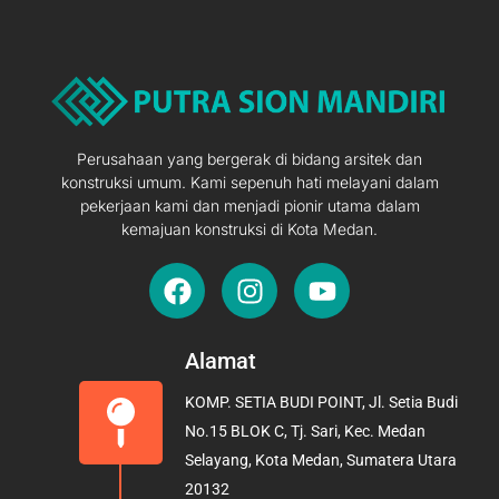
Perusahaan yang bergerak di bidang arsitek dan
konstruksi umum. Kami sepenuh hati melayani dalam
pekerjaan kami dan menjadi pionir utama dalam
kemajuan konstruksi di Kota Medan.
F
I
Y
a
n
o
c
s
u
e
t
t
Alamat
b
a
u
KOMP. SETIA BUDI POINT, Jl. Setia Budi
o
g
b
No.15 BLOK C, Tj. Sari, Kec. Medan
o
r
e
Selayang, Kota Medan, Sumatera Utara
k
a
20132
m