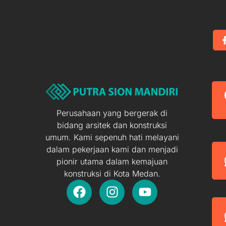
Perusahaan yang bergerak di
bidang arsitek dan konstruksi
umum. Kami sepenuh hati melayani
dalam pekerjaan kami dan menjadi
pionir utama dalam kemajuan
konstruksi di Kota Medan.
F
I
Y
a
n
o
c
s
u
e
t
t