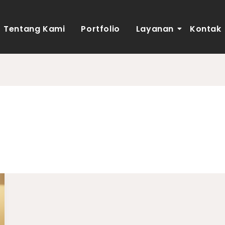
Tentang Kami
Portfolio
Layanan
Kontak
n set modern medan