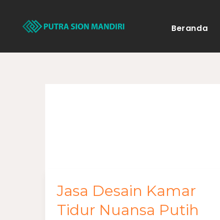
Lewati
ke
Beranda
konten
Desain Kamar 
Jasa Desain Kamar
Jasa
Desain
Tidur Nuansa Putih
Kamar