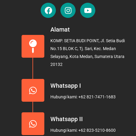
F
I
Y
a
n
o
c
s
u
e
t
t
Alamat
b
a
u
KOMP. SETIA BUDI POINT, Jl. Setia Budi
o
g
b
No.15 BLOK C, Tj. Sari, Kec. Medan
o
r
e
Selayang, Kota Medan, Sumatera Utara
k
a
20132
m
Whatsapp I
Hubungi kami: +62 821-7471-1683
Whatsapp II
Hubungi kami: +62 823-5210-8600