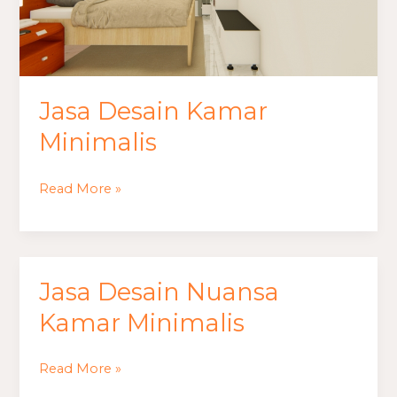
Jasa Desain Kamar
Minimalis
Read More »
Jasa Desain Nuansa
Jasa
Desain
Kamar Minimalis
Nuansa
Kamar
Read More »
Minimalis