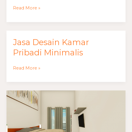
Kamar
Read More »
Minimalis
Jasa Desain Kamar
Jasa
Desain
Pribadi Minimalis
Kamar
Pribadi
Read More »
Minimalis
Jasa
Desain
Kamar
Minimalis