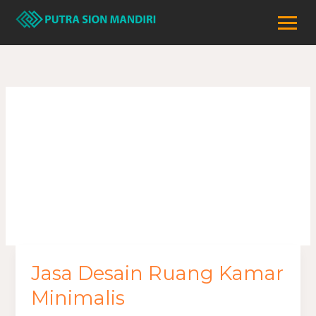
Lewati
ke
konten
Desain Kamar
Minimalis
Jasa Desain Ruang Kamar
Jasa
Desain
Minimalis
Ruang