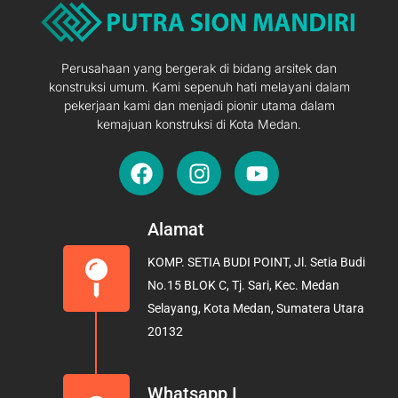
Perusahaan yang bergerak di bidang arsitek dan
konstruksi umum. Kami sepenuh hati melayani dalam
pekerjaan kami dan menjadi pionir utama dalam
kemajuan konstruksi di Kota Medan.
F
I
Y
a
n
o
c
s
u
e
t
t
Alamat
b
a
u
KOMP. SETIA BUDI POINT, Jl. Setia Budi
o
g
b
No.15 BLOK C, Tj. Sari, Kec. Medan
o
r
e
Selayang, Kota Medan, Sumatera Utara
k
a
20132
m
Whatsapp I