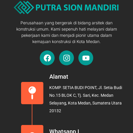
Perusahaan yang bergerak di bidang arsitek dan
konstruksi umum. Kami sepenuh hati melayani dalam
pekerjaan kami dan menjadi pionir utama dalam
kemajuan konstruksi di Kota Medan.
F
I
Y
a
n
o
c
s
u
e
t
t
Alamat
b
a
u
KOMP. SETIA BUDI POINT, Jl. Setia Budi
o
g
b
No.15 BLOK C, Tj. Sari, Kec. Medan
o
r
e
Selayang, Kota Medan, Sumatera Utara
k
a
20132
m
Whatsapp I