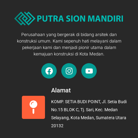
Perusahaan yang bergerak di bidang arsitek dan
konstruksi umum. Kami sepenuh hati melayani dalam
pekerjaan kami dan menjadi pionir utama dalam
kemajuan konstruksi di Kota Medan.
F
I
Y
a
n
o
c
s
u
e
t
t
Alamat
b
a
u
KOMP. SETIA BUDI POINT, Jl. Setia Budi
o
g
b
No.15 BLOK C, Tj. Sari, Kec. Medan
o
r
e
Selayang, Kota Medan, Sumatera Utara
k
a
20132
m