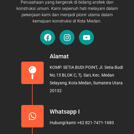
Perusahaan yang bergerak di bidang arsitek dan
konstruksi umum. Kami sepenuh hati melayani dalam
pekerjaan kami dan menjadi pionir utama dalam
kemajuan konstruksi di Kota Medan.
F
I
Y
a
n
o
c
s
u
e
t
t
Alamat
b
a
u
KOMP. SETIA BUDI POINT, Jl. Setia Budi
o
g
b
No.15 BLOK C, Tj. Sari, Kec. Medan
o
r
e
Selayang, Kota Medan, Sumatera Utara
k
a
20132
m
Whatsapp I
Hubungi kami: +62 821-7471-1683