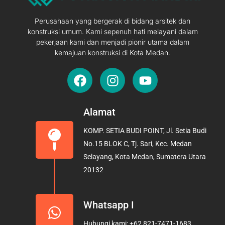
Perusahaan yang bergerak di bidang arsitek dan
konstruksi umum. Kami sepenuh hati melayani dalam
pekerjaan kami dan menjadi pionir utama dalam
kemajuan konstruksi di Kota Medan.
F
I
Y
a
n
o
c
s
u
e
t
t
Alamat
b
a
u
KOMP. SETIA BUDI POINT, Jl. Setia Budi
o
g
b
No.15 BLOK C, Tj. Sari, Kec. Medan
o
r
e
Selayang, Kota Medan, Sumatera Utara
k
a
20132
m
Whatsapp I
Hubungi kami: +62 821-7471-1683